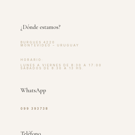
¿Dónde estamos?
BURGUES 4220
MONTEVIDEO – URUGUAY
HORARIO:
LUNES A VIERNES DE 8:30 A 17:00
SÁBADOS DE 8:30 A 13 HS.
WhatsApp
099 393738
Teléfono