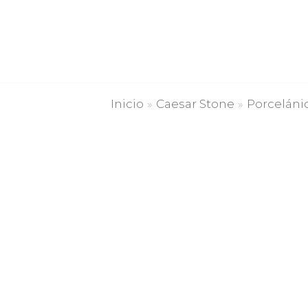
Saltar
al
contenido
Inicio
»
Caesar Stone
»
Porceláni