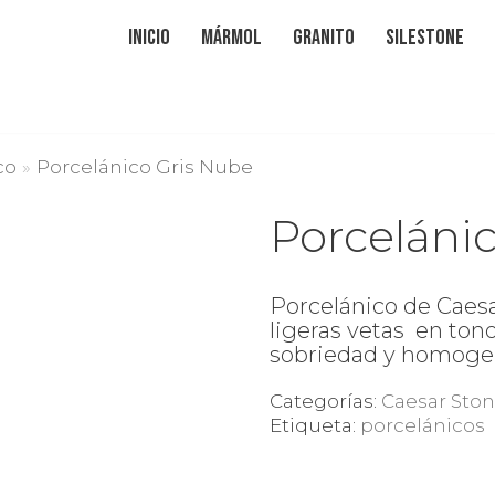
Inicio
Mármol
Granito
Silestone
co
»
Porcelánico Gris Nube
Porceláni
Porcelánico de Caesa
ligeras vetas en ton
sobriedad y homogen
Categorías:
Caesar Sto
Etiqueta:
porcelánicos