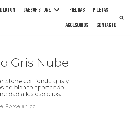
Dekton
Caesar Stone
Piedras
Piletas
Accesorios
Contacto
co Gris Nube
r Stone con fondo gris y
os de blanco aportando
eidad a los espacios.
ne
,
Porcelánico