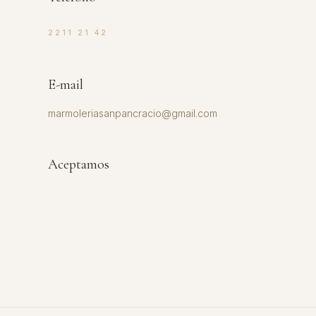
2211 21 42
E-mail
marmoleriasanpancracio@gmail.com
Aceptamos