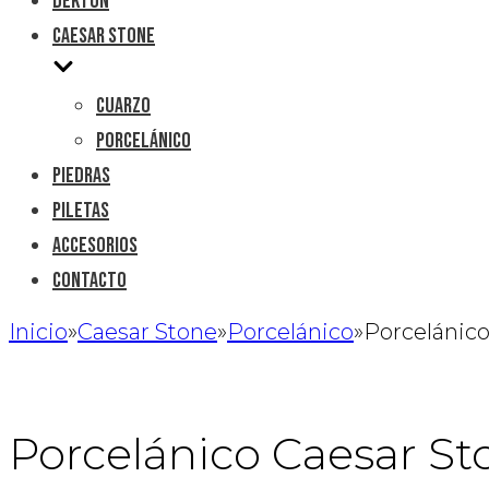
Dekton
Caesar Stone
Cuarzo
Porcelánico
Piedras
Piletas
Accesorios
Contacto
Inicio
»
Caesar Stone
»
Porcelánico
»
Porcelánic
Porcelánico Caesar S