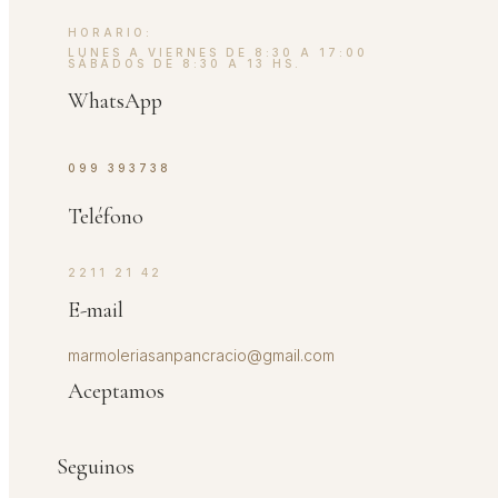
HORARIO:
LUNES A VIERNES DE 8:30 A 17:00
SÁBADOS DE 8:30 A 13 HS.
WhatsApp
099 393738
Teléfono
2211 21 42
E-mail
marmoleriasanpancracio@gmail.com
Aceptamos
Seguinos