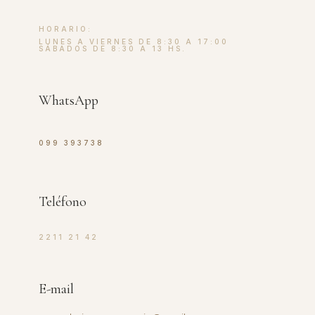
HORARIO:
LUNES A VIERNES DE 8:30 A 17:00
SÁBADOS DE 8:30 A 13 HS.
WhatsApp
099 393738
Teléfono
2211 21 42
E-mail